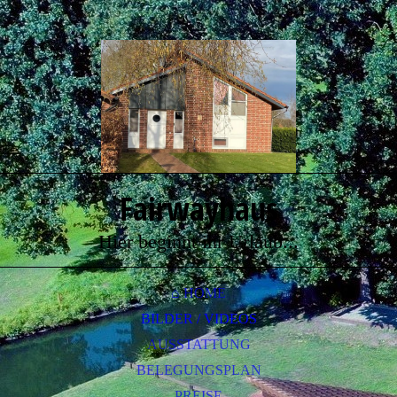
Fairwayhaus
Hier beginnt ihr Urlaub...
⌂ HOME
BILDER / VIDEOS
AUSSTATTUNG
BELEGUNGSPLAN
PREISE